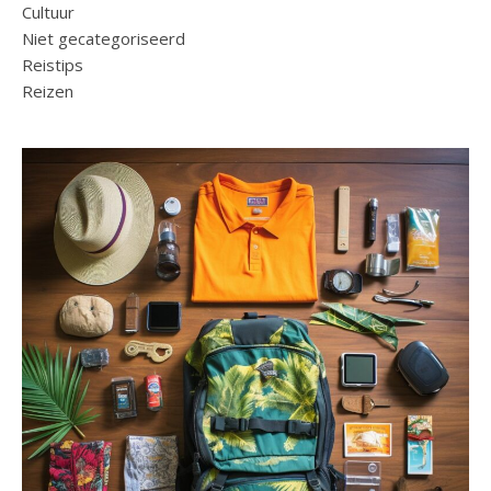
Cultuur
Niet gecategoriseerd
Reistips
Reizen