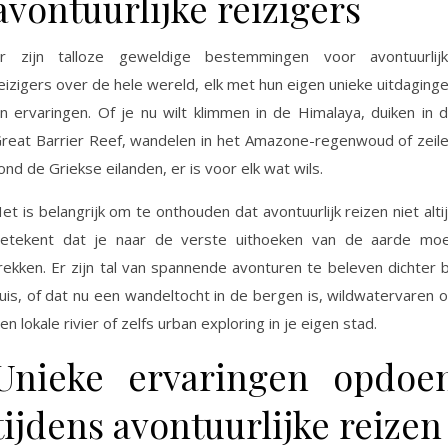
avontuurlijke reizigers
r zijn talloze geweldige bestemmingen voor avontuurlij
eizigers over de hele wereld, elk met hun eigen unieke uitdaging
n ervaringen. Of je nu wilt klimmen in de Himalaya, duiken in 
reat Barrier Reef, wandelen in het Amazone-regenwoud of zeil
ond de Griekse eilanden, er is voor elk wat wils.
et is belangrijk om te onthouden dat avontuurlijk reizen niet alti
etekent dat je naar de verste uithoeken van de aarde mo
rekken. Er zijn tal van spannende avonturen te beleven dichter b
uis, of dat nu een wandeltocht in de bergen is, wildwatervaren 
en lokale rivier of zelfs urban exploring in je eigen stad.
Unieke ervaringen opdoe
tijdens avontuurlijke reizen