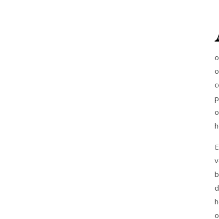
o
o
c
p
o
h
E
v
b
d
h
o