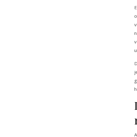
E
o
v
n
v
u
D
j
g
h
A