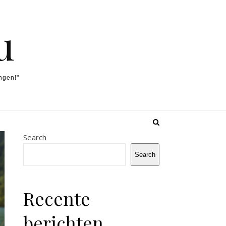
u
ngen!"
Search
Search
Recente
berichten